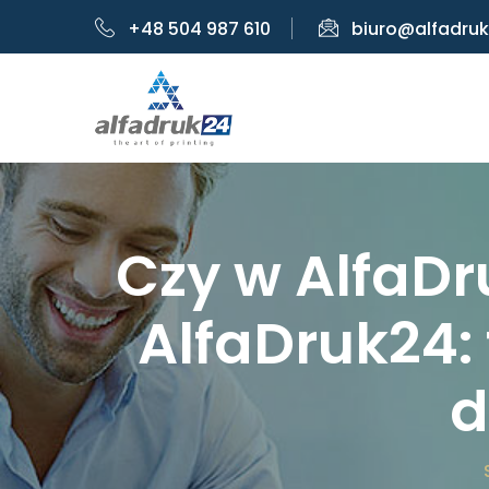
+48 504 987 610
biuro@alfadruk
Czy w AlfaDr
AlfaDruk24:
d