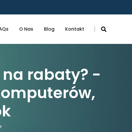
AQs
O Nas
Blog
Kontakt
 na rabaty? -
 komputerów,
ok
?