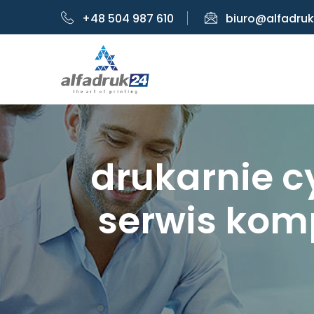
+48 504 987 610
biuro@alfadruk
drukarnie cy
serwis komp