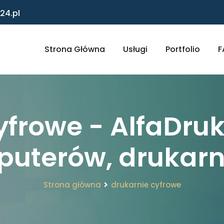
24.pl
Strona Główna
Usługi
Portfolio
F
frowe - AlfaDruk
uterów, drukarn
Strona główna
drukarnie cyfrowe