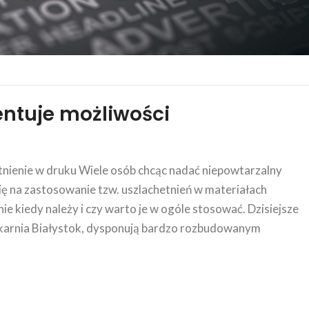
entuje możliwości
etnienie w druku Wiele osób chcąc nadać niepowtarzalny
ię na zastosowanie tzw. uszlachetnień w materiałach
e kiedy należy i czy warto je w ogóle stosować. Dzisiejsze
ukarnia Białystok, dysponują bardzo rozbudowanym