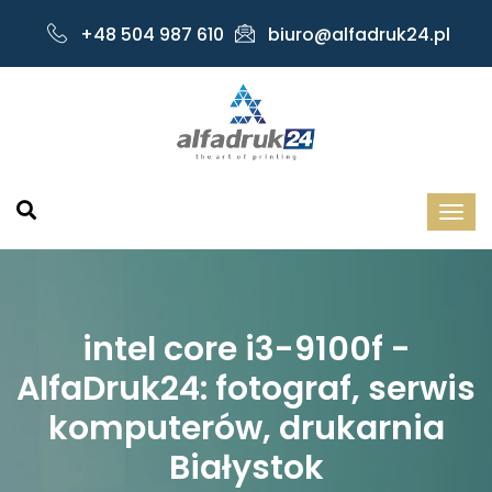
+48 504 987 610
biuro@alfadruk24.pl
intel core i3-9100f -
AlfaDruk24: fotograf, serwis
komputerów, drukarnia
Białystok