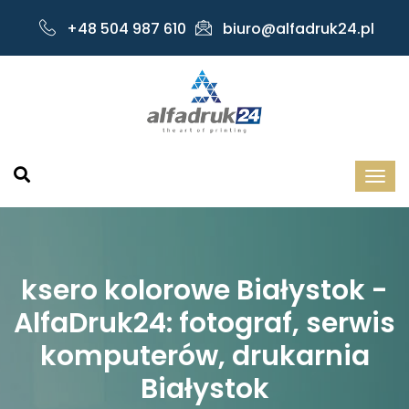
+48 504 987 610
biuro@alfadruk24.pl
ksero kolorowe Białystok -
AlfaDruk24: fotograf, serwis
komputerów, drukarnia
Białystok