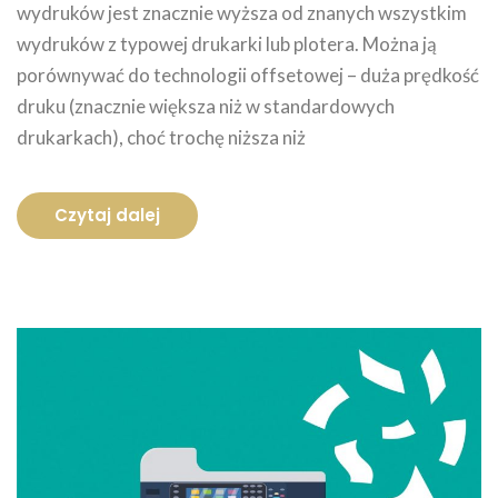
wydruków jest znacznie wyższa od znanych wszystkim
wydruków z typowej drukarki lub plotera. Można ją
porównywać do technologii offsetowej – duża prędkość
druku (znacznie większa niż w standardowych
drukarkach), choć trochę niższa niż
Czytaj dalej