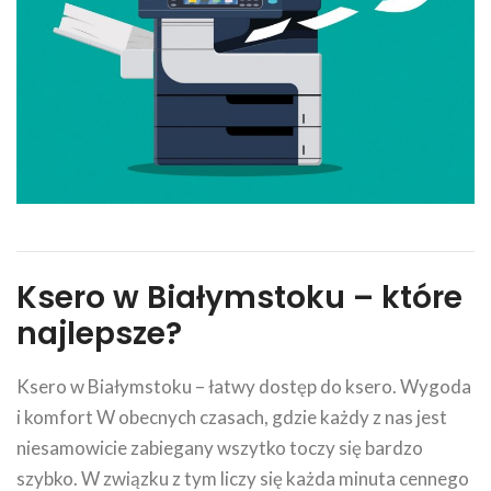
Ksero w Białymstoku – które
najlepsze?
Ksero w Białymstoku – łatwy dostęp do ksero. Wygoda
i komfort W obecnych czasach, gdzie każdy z nas jest
niesamowicie zabiegany wszytko toczy się bardzo
szybko. W związku z tym liczy się każda minuta cennego