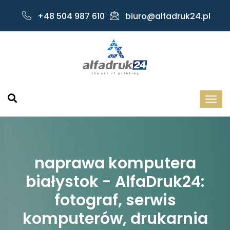
+48 504 987 610
biuro@alfadruk24.pl
naprawa komputera
białystok - AlfaDruk24:
fotograf, serwis
komputerów, drukarnia