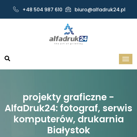
+48 504 987 610
biuro@alfadruk24.pl
projekty graficzne -
AlfaDruk24: fotograf, serwis
komputerów, drukarnia
Białystok