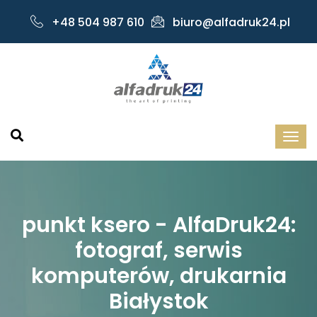
+48 504 987 610
biuro@alfadruk24.pl
punkt ksero - AlfaDruk24:
fotograf, serwis
komputerów, drukarnia
Białystok