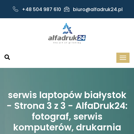
+48 504 987 610
biuro@alfadruk24.pl
serwis laptopów białystok
- Strona 3 z 3 - AlfaDruk24:
fotograf, serwis
komputerów, drukarnia