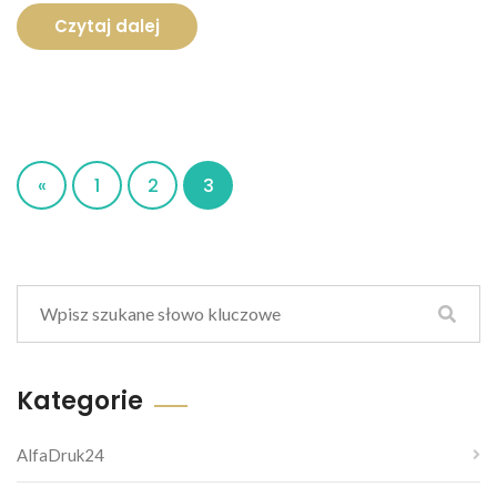
Czytaj dalej
«
1
2
3
Kategorie
AlfaDruk24