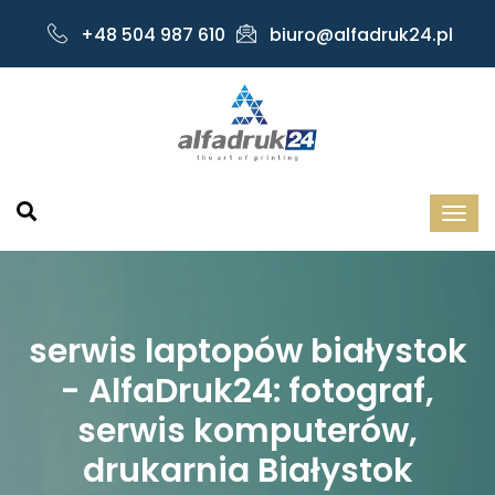
+48 504 987 610
biuro@alfadruk24.pl
serwis laptopów białystok
- AlfaDruk24: fotograf,
serwis komputerów,
drukarnia Białystok