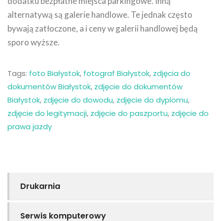
dodatku bezpłatne miejsca parkingowe. Inną
alternatywą są galerie handlowe. Te jednak często
bywają zatłoczone, a i ceny w galerii handlowej będą
sporo wyższe.
Tags:
foto Białystok
,
fotograf Białystok
,
zdjęcia do
dokumentów Białystok
,
zdjęcie do dokumentów
Białystok
,
zdjęcie do dowodu
,
zdjęcie do dyplomu
,
zdjęcie do legitymacji
,
zdjęcie do paszportu
,
zdjęcie do
prawa jazdy
Drukarnia
Serwis komputerowy